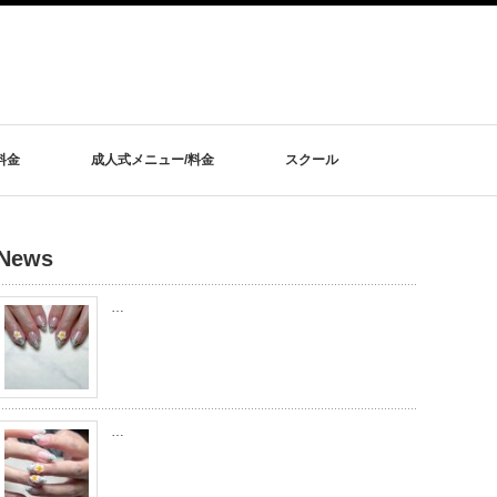
料金
成人式メニュー/料金
スクール
News
…
…