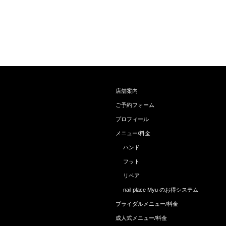
店舗案内
ご予約フォーム
プロフィール
メニュー/料金
ハンド
フット
リペア
nail place Myu のお得システム
ブライダルメニュー/料金
成人式メニュー/料金