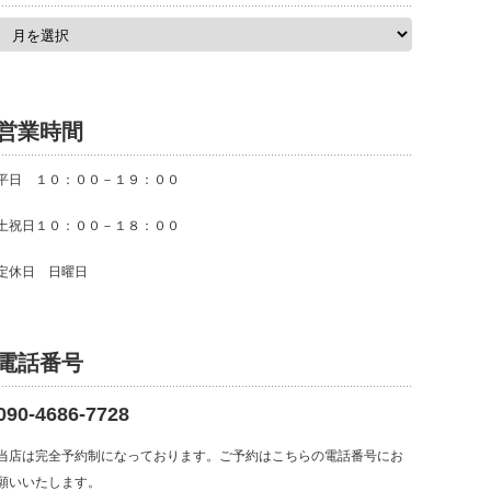
ア
ー
カ
イ
ブ
営業時間
平日 １０：００－１９：００
土祝日１０：００－１８：００
定休日 日曜日
電話番号
090-4686-7728
当店は完全予約制になっております。ご予約はこちらの電話番号にお
願いいたします。