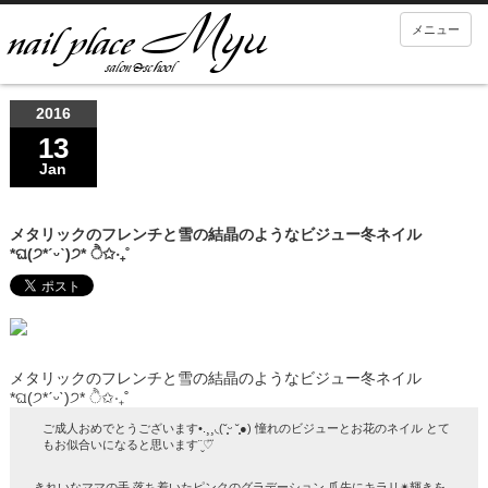
メニュー
2016
13
Jan
メタリックのフレンチと雪の結晶のようなビジュー冬ネイル
*ଘ(੭*ˊᵕˋ)੭* ੈ✩‧₊˚
メタリックのフレンチと雪の結晶のようなビジュー冬ネイル
*ଘ(੭*ˊᵕˋ)੭* ੈ✩‧₊˚
ご成人おめでとうございます•.¸¸◟(˘͈ᵕ ˘͈●) 憧れのビジューとお花のネイル とて
もお似合いになると思います¨̮♡⃛
きれいなママの手 落ち着いたピンクのグラデーション 爪先にキラリ✴︎輝きを