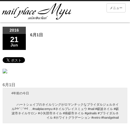
メニュー
2016
6月1日
21
Jun
6月1日
4年前の今日
ハートシェイプのネイルリングがロマンチックなブライダルジェルネイ
ル༻♡༺ . . #nailplacemyu #ネイルプレイスミュウ #nail #砺波ネイル #砺
波市ネイルサロン #小矢部市ネイル #南砺市ネイル #gelnails #ブライダルネ
イル #ホワイトグラデーション #vetro #handgelnail