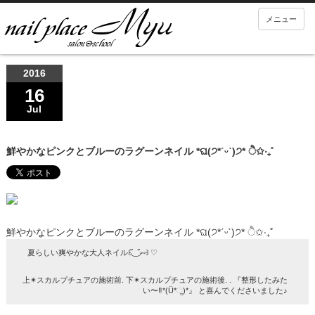
メニュー
2016
16
Jul
鮮やかなピンクとブルーのラグーンネイル *ଘ(੭*ˊᵕˋ)੭* ੈ✩‧₊˚
鮮やかなピンクとブルーのラグーンネイル *ଘ(੭*ˊᵕˋ)੭* ੈ✩‧₊˚
夏らしい爽やかな大人ネイル꒰◟̆_◞̆⑅꒱ ♡
上✴︎スカルプチュアの施術前. 下✴︎スカルプチュアの施術後. . 『整形したみた
い〜‼︎*(Ü*ૢ)*』 と喜んでくださいました♪