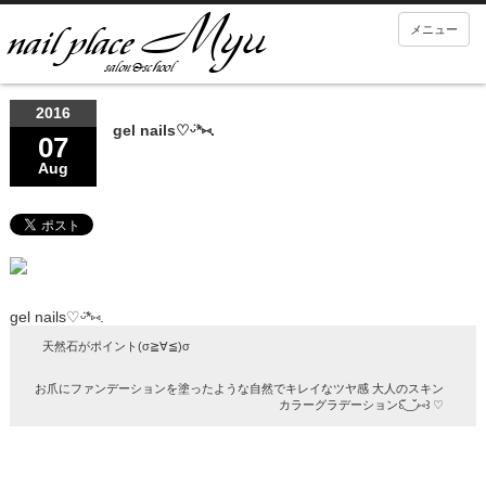
メニュー
2016
gel nails♡ᵕ̈*⑅.
07
Aug
gel nails♡ᵕ̈*⑅.
天然石がポイント(σ≧∀≦)σ
お爪にファンデーションを塗ったような自然でキレイなツヤ感 大人のスキン
カラーグラデーション꒰◟̆_◞̆⑅꒱ ♡