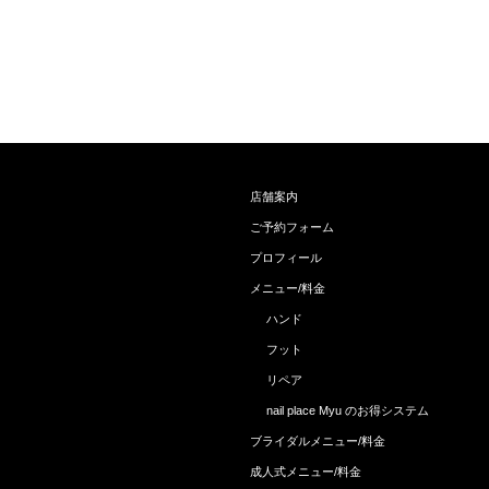
店舗案内
ご予約フォーム
プロフィール
メニュー/料金
ハンド
フット
リペア
nail place Myu のお得システム
ブライダルメニュー/料金
成人式メニュー/料金