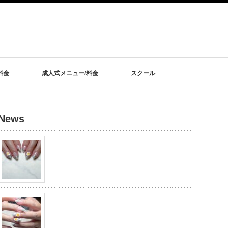
料金
成人式メニュー/料金
スクール
News
…
…