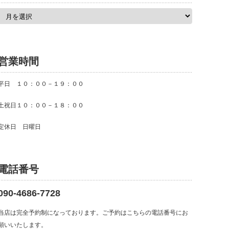
ア
ー
カ
イ
ブ
営業時間
平日 １０：００－１９：００
土祝日１０：００－１８：００
定休日 日曜日
電話番号
090-4686-7728
当店は完全予約制になっております。ご予約はこちらの電話番号にお
願いいたします。