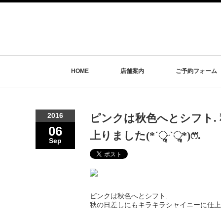
HOME
店舗案内
ご予約フォーム
2016
ピンクは秋色へとシフト.
06
上りました(*ˊૢᵕˋૢ*)ෆ⃛.
Sep
ピンクは秋色へとシフト.
秋の日差しにもキラキラシャイニーに仕上りました