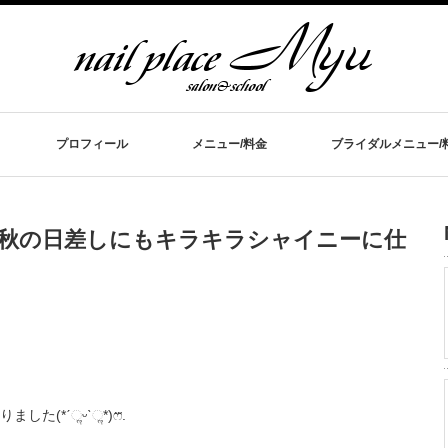
プロフィール
メニュー/料金
ブライダルメニュー/
 秋の日差しにもキラキラシャイニーに仕
(*ˊૢᵕˋૢ*)ෆ⃛.