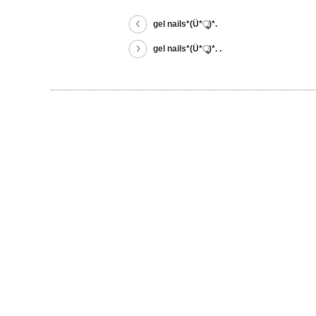
gel nails*(Ü*ૢ)*.
gel nails*(Ü*ૢ)*. .