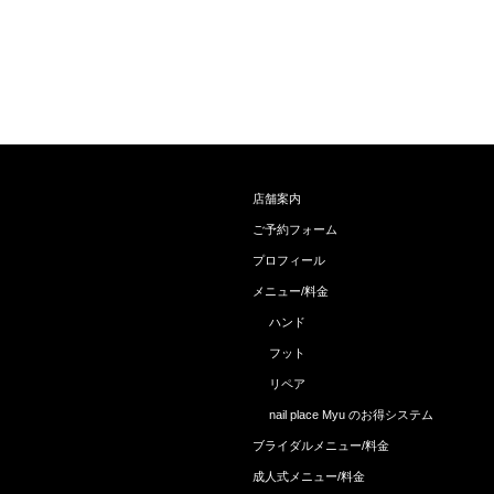
店舗案内
ご予約フォーム
プロフィール
メニュー/料金
ハンド
フット
リペア
nail place Myu のお得システム
ブライダルメニュー/料金
成人式メニュー/料金