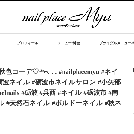
プロフィール
メニュー/料金
ブライダルメニュー/
ᵕ̈*⑅. . . #nailplacemyu #ネイ
 #砺波ネイル #砺波市ネイルサロン #小矢部
nails #砺波 #呉西 #ネイル #砺波市 #南
ル #天然石ネイル #ボルドーネイル #秋ネ