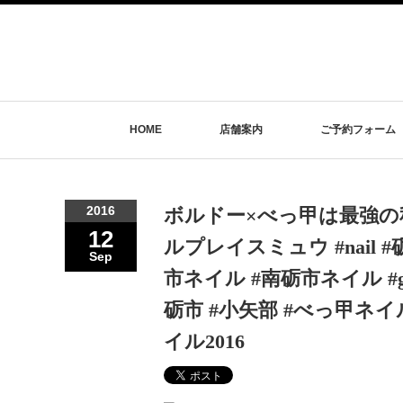
HOME
店舗案内
ご予約フォーム
2016
ボルドー×べっ甲は最強の秋色コーデ♡
12
ルプレイスミュウ #nail
Sep
市ネイル #南砺市ネイル #gel
砺市 #小矢部 #べっ甲ネイ
イル2016