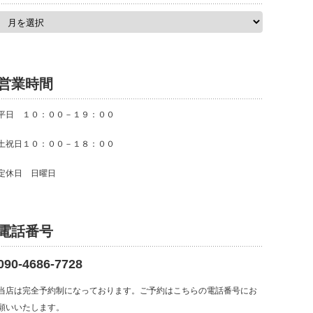
ア
ー
カ
イ
ブ
営業時間
平日 １０：００－１９：００
土祝日１０：００－１８：００
定休日 日曜日
電話番号
090-4686-7728
当店は完全予約制になっております。ご予約はこちらの電話番号にお
願いいたします。