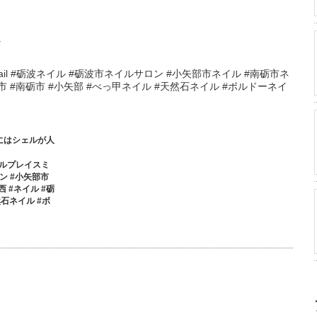
.
 #nail #砺波ネイル #砺波市ネイルサロン #小矢部市ネイル #南砺市ネ
 #砺波市 #南砺市 #小矢部 #べっ甲ネイル #天然石ネイル #ボルドーネイ
マにはシェルが人
u #ネイルプレイスミ
ロン #小矢部市
呉西 #ネイル #砺
然石ネイル #ボ