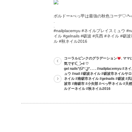
ボルドー×べっ甲は最強の秋色コーデ♡ᵕ̈*⑅
.
.
#nailplacemyu #ネイルプレイスミュウ
イル #gelnails #砺波 #呉西 #ネイル
ル #秋ネイル2016
コーラルピンクのグラデーション
. マ
気です꒰◟̆_◞̆⑅꒱ ♡
gel nails*(Ü*ૢ)*. . . . #nailplacemy
ュウ #nail #砺波ネイル #砺波市ネイルサ
ネイル #南砺市ネイル #gelnails #砺波 #
波市 #南砺市 #小矢部 #べっ甲ネイル #天
ルドーネイル #秋ネイル2016