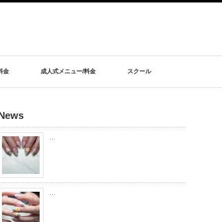
料金
成人式メニュー/料金
スクール
News
…
…