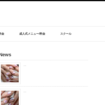
料金
成人式メニュー/料金
スクール
News
…
…