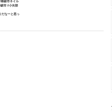
 #南砺市ネイル
#南砺市 #小矢部
りだなーと思っ