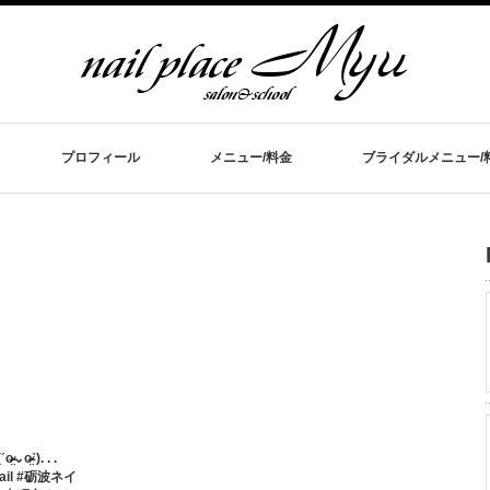
プロフィール
メニュー/料金
ブライダルメニュー/
̤ˋ). . .
ail #砺波ネイ