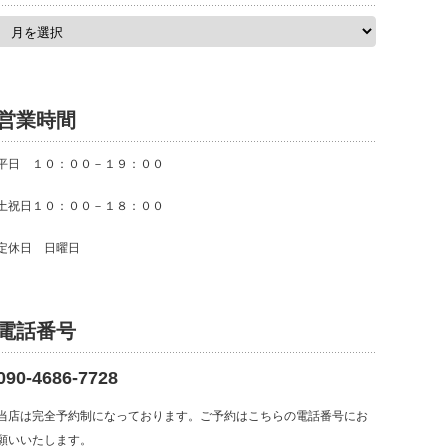
ア
ー
カ
イ
ブ
営業時間
平日 １０：００－１９：００
土祝日１０：００－１８：００
定休日 日曜日
電話番号
090-4686-7728
当店は完全予約制になっております。ご予約はこちらの電話番号にお
願いいたします。