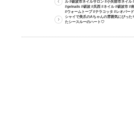
ル #砺波市ネイルサロン #小矢部市ネイル
#gelnails #砺波 #呉西 #ネイル #砺波市 
#ウォームトープ #テラコッタ #レオパード
シャイで美爪のAちゃんの雰囲気にぴった
たシースルーのハート♡