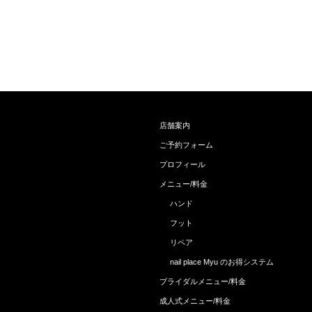
店舗案内
ご予約フォーム
プロフィール
メニュー/料金
ハンド
フット
リペア
nail place Myu のお得システム
ブライダルメニュー/料金
成人式メニュー/料金