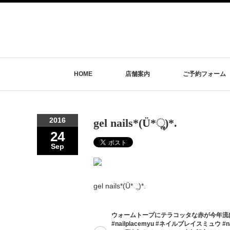
HOME
店舗案内
ご予約フォーム
2016
gel nails*(Ü*ૢ)*.
24
Sep
gel nails*(Ü*ૢ)*.
ウォームトープにテラコッタな赤が今年流(ˊo̴̶̷̤⌄o̴̶̷
#nailplacemyu #ネイルプレイスミュウ #n