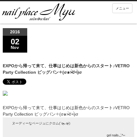
メニュー
2016
02
Nov
EXPOから帰って来て、仕事はじめは新色からのスタート♪VETRO
Party Collection ビッグバン✧(σ๑˃̶̀ꇴ˂̶́)σ
EXPOから帰って来て、仕事はじめは新色からのスタート♪VETRO
Party Collection ビッグバン✧(σ๑˃̶̀ꇴ˂̶́)σ
ヌーディーなベージュにクロム(ˊo̴̶̷̤⌄o̴̶̷̤ˋ)
gel nails◡̈*⑅