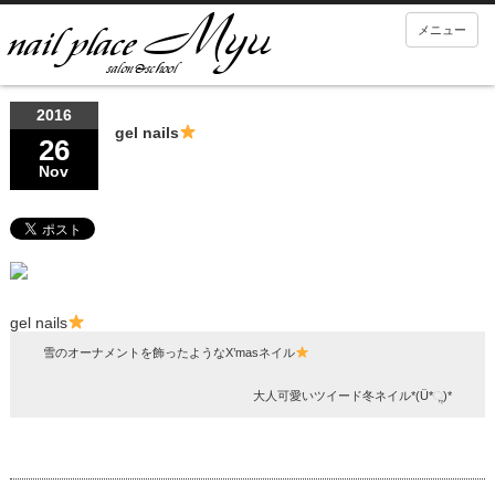
メニュー
2016
gel nails
26
Nov
gel nails
雪のオーナメントを飾ったようなX’masネイル
大人可愛いツイード冬ネイル*(Ü*ૢ)*