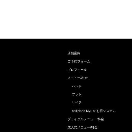
店舗案内
ご予約フォーム
プロフィール
メニュー/料金
ハンド
フット
リペア
nail place Myu のお得システム
ブライダルメニュー/料金
成人式メニュー/料金