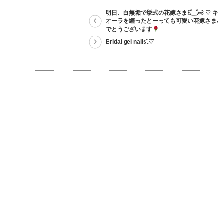
明日、白無垢で挙式の花嫁さま꒰◟̆_◞̆⑅꒱ ♡
オーラを纏ったとーっても可愛い花嫁さま◡
でとうございます
Bridal gel nails¨̮♡⃛