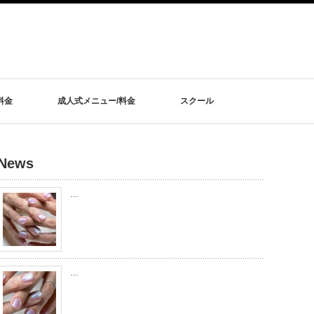
料金
成人式メニュー/料金
スクール
News
…
…