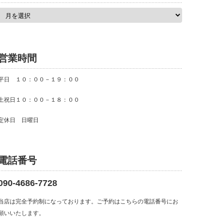
ア
ー
カ
イ
ブ
営業時間
平日 １０：００－１９：００
土祝日１０：００－１８：００
定休日 日曜日
電話番号
090-4686-7728
当店は完全予約制になっております。ご予約はこちらの電話番号にお
願いいたします。