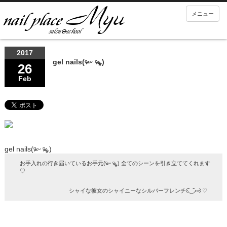
メニュー
2017
gel nails(ᵒ̴̶̷ ᵕ ᵒ̴̶̷⁎)
26
Feb
gel nails(ᵒ̴̶̷ ᵕ ᵒ̴̶̷⁎)
お手入れの行き届いているお手元(ᵒ̴̶̷ ᵕ ᵒ̴̶̷⁎) 全てのシーンを引き立ててくれます
♡
シャイな彼女のシャイニーなシルバーフレンチ꒰◟̆_◞̆⑅꒱ ♡