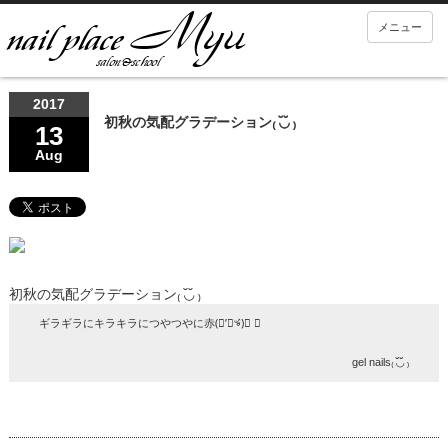
メニュー
2017
初秋の気配グラデーション₍ ◟̆◞̆ ₎
13
Aug
初秋の気配グラデーション₍ ◟̆◞̆ ₎
ギラギラにキラキラにつやつやに赤(⃘’⃙৺`⃙)⃘ ☆
gel nails₍ ◟̆◞̆ ₎