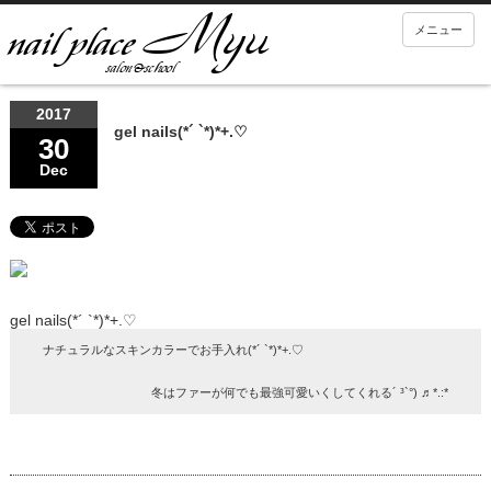
メニュー
2017
gel nails(*´ `*)*+.♡
30
Dec
gel nails(*´ `*)*+.♡
ナチュラルなスキンカラーでお手入れ(*´ `*)*+.♡
冬はファーが何でも最強可愛いくしてくれる´ ³`°) ♬︎*.:*