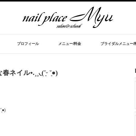
プロフィール
メニュー/料金
ブライダルメニュー/
.¸¸◟(˘͈ᵕ ˘͈●)
●)