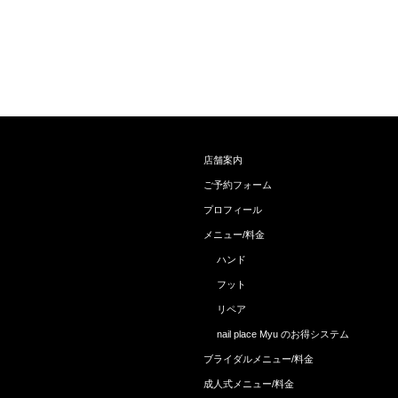
店舗案内
ご予約フォーム
プロフィール
メニュー/料金
ハンド
フット
リペア
nail place Myu のお得システム
ブライダルメニュー/料金
成人式メニュー/料金