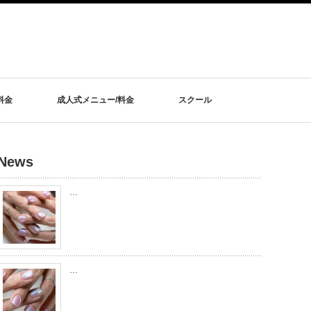
料金
成人式メニュー/料金
スクール
News
…
…