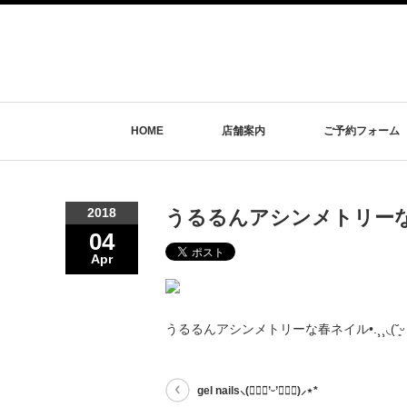
HOME
店舗案内
ご予約フォーム
2018
うるるんアシンメトリーな春ネイル•
04
Apr
うるるんアシンメトリーな春ネイル•.¸¸◟(˘͈ᵕ ˘͈
gel nails⸜(๑⃙⃘’ᵕ’๑⃙⃘)⸝⋆*