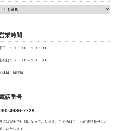
ア
ー
カ
イ
ブ
営業時間
平日 １０：００－１９：００
土祝日１０：００－１８：００
定休日 日曜日
電話番号
090-4686-7728
当店は完全予約制になっております。ご予約はこちらの電話番号にお
願いいたします。