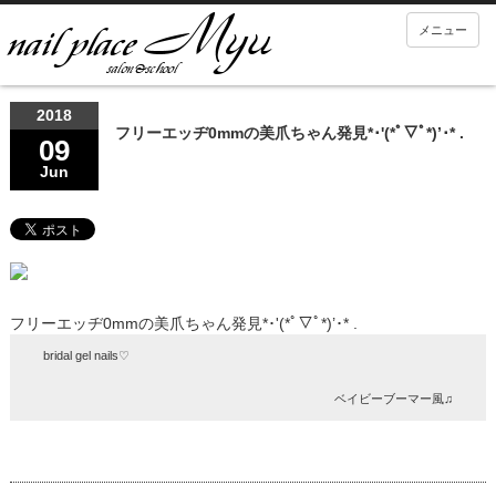
メニュー
2018
フリーエッヂ0mmの美爪ちゃん発見*･'(*ﾟ▽ﾟ*)’･* .
09
Jun
フリーエッヂ0mmの美爪ちゃん発見*･'(*ﾟ▽ﾟ*)’･* .
bridal gel nails♡
ベイビーブーマー風♫