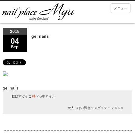
メニュー
2018
gel nails
04
Sep
gel nails
秋はすぐそこ
べっ甲ネイル
大人っぽい深色ラメグラデーション✳︎