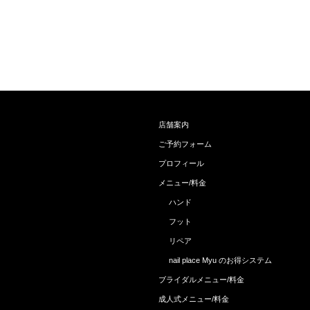
店舗案内
ご予約フォーム
プロフィール
メニュー/料金
ハンド
フット
リペア
nail place Myu のお得システム
ブライダルメニュー/料金
成人式メニュー/料金