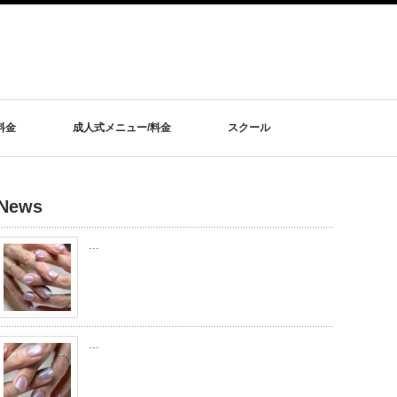
料金
成人式メニュー/料金
スクール
News
…
…