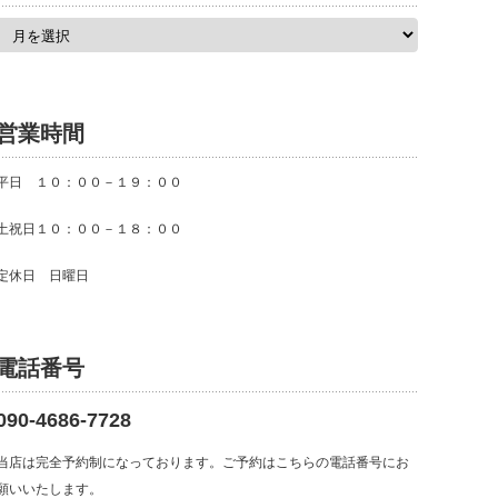
ア
ー
カ
イ
ブ
営業時間
平日 １０：００－１９：００
土祝日１０：００－１８：００
定休日 日曜日
電話番号
090-4686-7728
当店は完全予約制になっております。ご予約はこちらの電話番号にお
願いいたします。