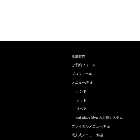
店舗案内
ご予約フォーム
プロフィール
メニュー/料金
ハンド
フット
リペア
nail place Myu のお得システム
ブライダルメニュー/料金
成人式メニュー/料金