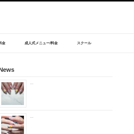
料金
成人式メニュー/料金
スクール
News
…
…