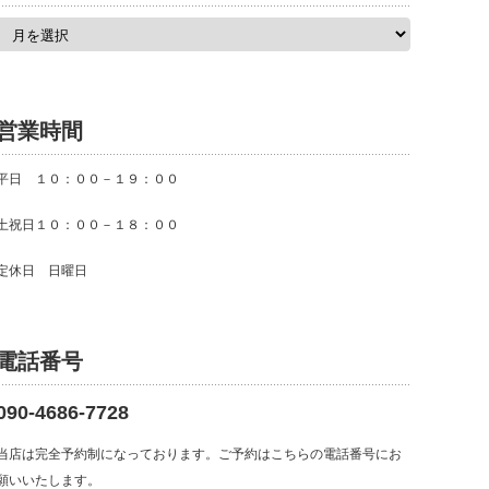
ア
ー
カ
イ
ブ
営業時間
平日 １０：００－１９：００
土祝日１０：００－１８：００
定休日 日曜日
電話番号
090-4686-7728
当店は完全予約制になっております。ご予約はこちらの電話番号にお
願いいたします。