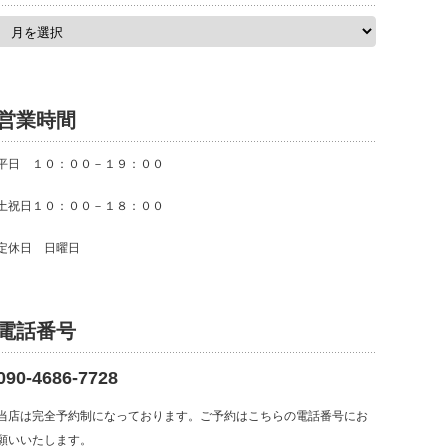
ア
ー
カ
イ
ブ
営業時間
平日 １０：００－１９：００
土祝日１０：００－１８：００
定休日 日曜日
電話番号
090-4686-7728
当店は完全予約制になっております。ご予約はこちらの電話番号にお
願いいたします。