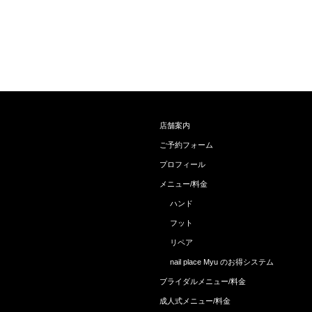
店舗案内
ご予約フォーム
プロフィール
メニュー/料金
ハンド
フット
リペア
nail place Myu のお得システム
ブライダルメニュー/料金
成人式メニュー/料金