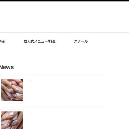
料金
成人式メニュー/料金
スクール
News
…
…