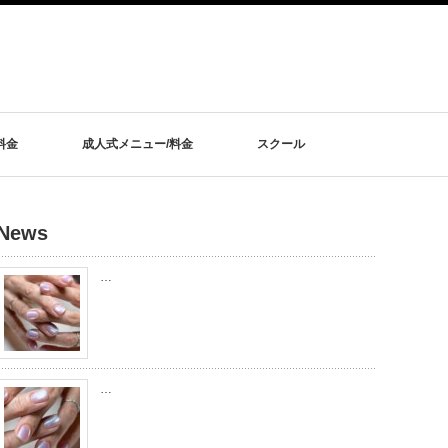
料金
成人式メニュー/料金
スクール
News
…
…