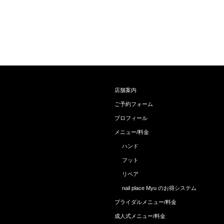
店舗案内
ご予約フォーム
プロフィール
メニュー/料金
ハンド
フット
リペア
nail place Myu のお得システム
ブライダルメニュー/料金
成人式メニュー/料金