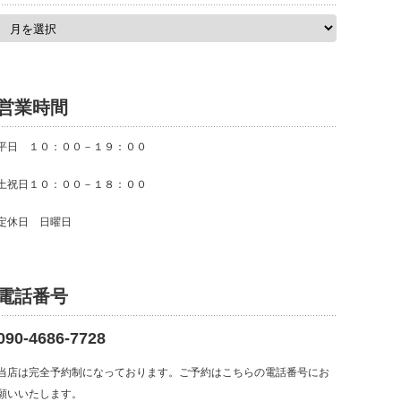
ア
ー
カ
イ
ブ
営業時間
平日 １０：００－１９：００
土祝日１０：００－１８：００
定休日 日曜日
電話番号
090-4686-7728
当店は完全予約制になっております。ご予約はこちらの電話番号にお
願いいたします。