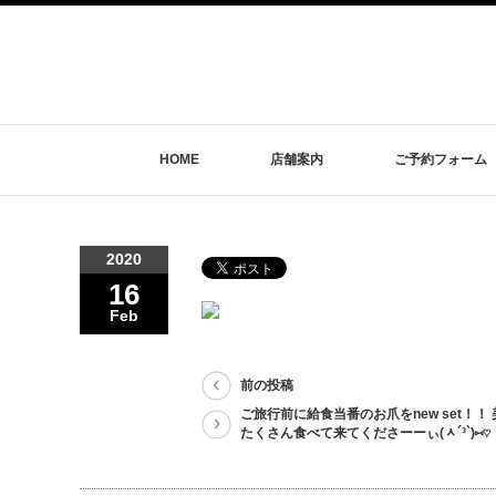
HOME
店舗案内
ご予約フォーム
2020
16
Feb
前の投稿
ご旅行前に給食当番のお爪をnew set！！
たくさん食べて来てくださーーぃ(ᆺ´³`)⑅♡