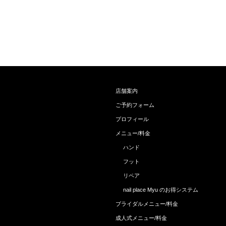
店舗案内
ご予約フォーム
プロフィール
メニュー/料金
ハンド
フット
リペア
nail place Myu のお得システム
ブライダルメニュー/料金
成人式メニュー/料金