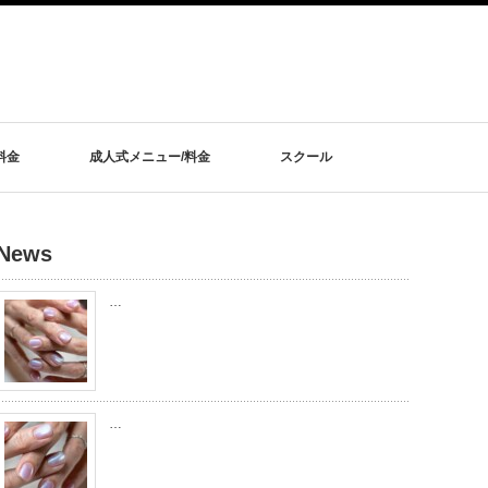
料金
成人式メニュー/料金
スクール
News
…
…