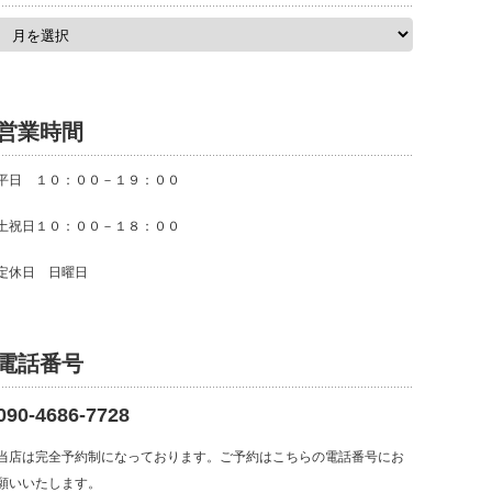
ア
ー
カ
イ
ブ
営業時間
平日 １０：００－１９：００
土祝日１０：００－１８：００
定休日 日曜日
電話番号
090-4686-7728
当店は完全予約制になっております。ご予約はこちらの電話番号にお
願いいたします。