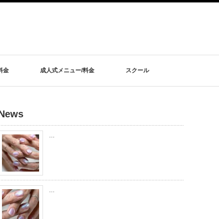
料金
成人式メニュー/料金
スクール
News
…
…