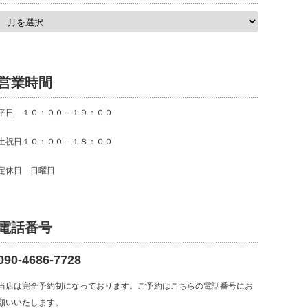
ア
ー
カ
イ
ブ
営業時間
平日 １０：００－１９：００
土祝日１０：００－１８：００
定休日 日曜日
電話番号
090-4686-7728
当店は完全予約制になっております。ご予約はこちらの電話番号にお
願いいたします。