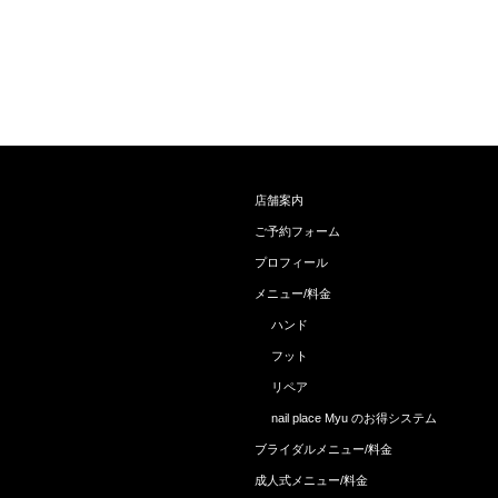
店舗案内
ご予約フォーム
プロフィール
メニュー/料金
ハンド
フット
リペア
nail place Myu のお得システム
ブライダルメニュー/料金
成人式メニュー/料金