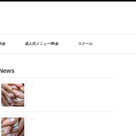
料金
成人式メニュー/料金
スクール
News
…
…