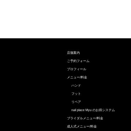
店舗案内
ご予約フォーム
プロフィール
メニュー/料金
ハンド
フット
リペア
nail place Myu のお得システム
ブライダルメニュー/料金
成人式メニュー/料金