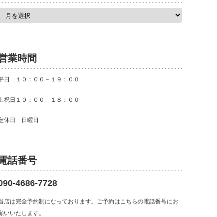
ア
ー
カ
イ
ブ
営業時間
平日 １０：００－１９：００
土祝日１０：００－１８：００
定休日 日曜日
電話番号
090-4686-7728
当店は完全予約制になっております。ご予約はこちらの電話番号にお
願いいたします。