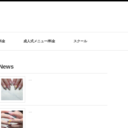
料金
成人式メニュー/料金
スクール
News
…
…