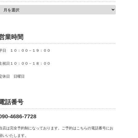
ア
ー
カ
イ
ブ
営業時間
平日 １０：００－１９：００
土祝日１０：００－１８：００
定休日 日曜日
電話番号
090-4686-7728
当店は完全予約制になっております。ご予約はこちらの電話番号にお
願いいたします。