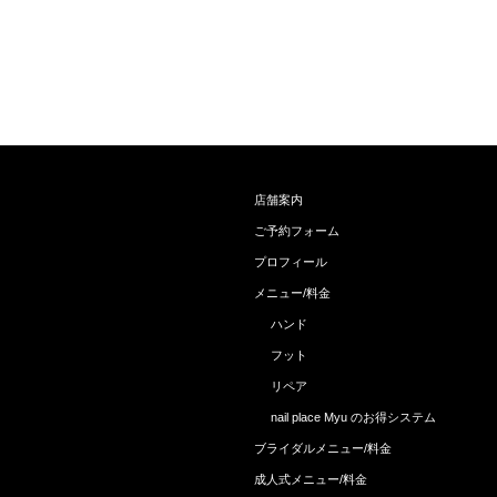
店舗案内
ご予約フォーム
プロフィール
メニュー/料金
ハンド
フット
リペア
nail place Myu のお得システム
ブライダルメニュー/料金
成人式メニュー/料金