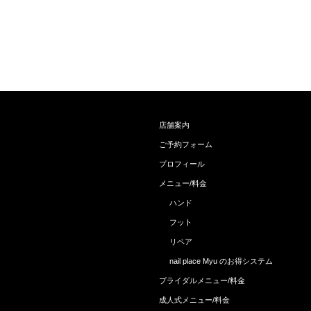
店舗案内
ご予約フォーム
プロフィール
メニュー/料金
ハンド
フット
リペア
nail place Myu のお得システム
ブライダルメニュー/料金
成人式メニュー/料金