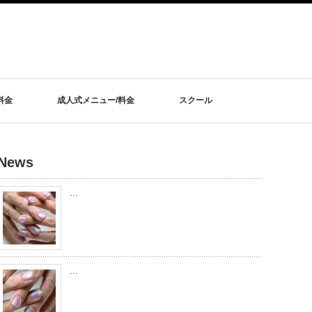
料金
成人式メニュー/料金
スクール
News
…
…