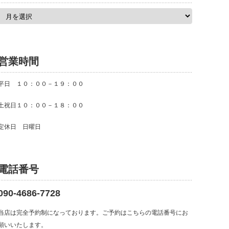
ア
ー
カ
イ
ブ
営業時間
平日 １０：００－１９：００
土祝日１０：００－１８：００
定休日 日曜日
電話番号
090-4686-7728
当店は完全予約制になっております。ご予約はこちらの電話番号にお
願いいたします。