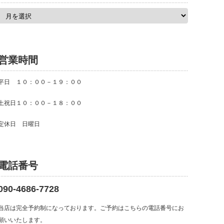
ア
ー
カ
イ
ブ
営業時間
平日 １０：００－１９：００
土祝日１０：００－１８：００
定休日 日曜日
電話番号
090-4686-7728
当店は完全予約制になっております。ご予約はこちらの電話番号にお
願いいたします。