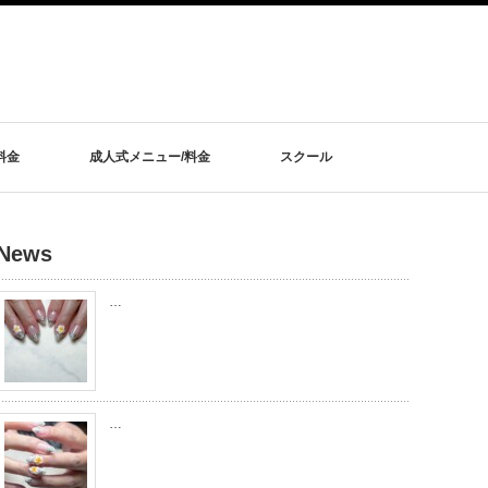
料金
成人式メニュー/料金
スクール
News
…
…