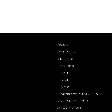
店舗案内
ご予約フォーム
プロフィール
メニュー/料金
ハンド
フット
リペア
nail place Myu のお得システム
ブライダルメニュー/料金
成人式メニュー/料金