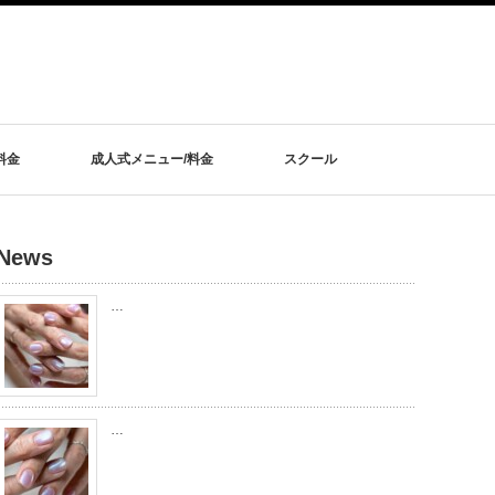
料金
成人式メニュー/料金
スクール
News
…
…