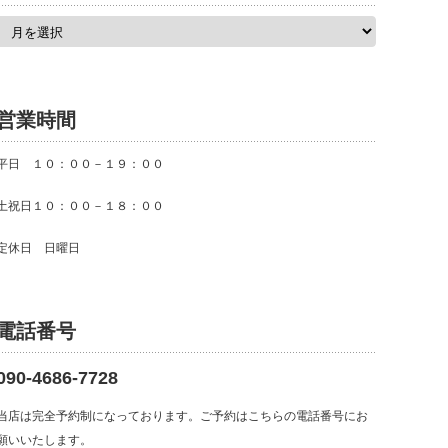
ア
ー
カ
イ
ブ
営業時間
平日 １０：００－１９：００
土祝日１０：００－１８：００
定休日 日曜日
電話番号
090-4686-7728
当店は完全予約制になっております。ご予約はこちらの電話番号にお
願いいたします。