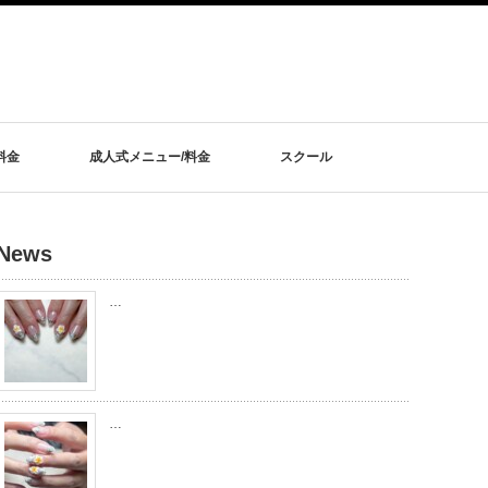
料金
成人式メニュー/料金
スクール
News
…
…