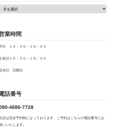
ア
ー
カ
イ
ブ
営業時間
平日 １０：００－１９：００
土祝日１０：００－１８：００
定休日 日曜日
電話番号
090-4686-7728
当店は完全予約制になっております。ご予約はこちらの電話番号にお
願いいたします。