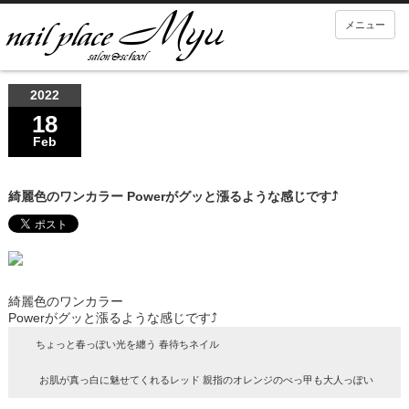
メニュー
2022
18
Feb
綺麗色のワンカラー Powerがグッと漲るような感じです⤴︎
綺麗色のワンカラー
Powerがグッと漲るような感じです⤴︎
ちょっと春っぽい光を纏う 春待ちネイル
お肌が真っ白に魅せてくれるレッド 親指のオレンジのべっ甲も大人っぽい