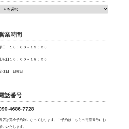
ア
ー
カ
イ
ブ
営業時間
平日 １０：００－１９：００
土祝日１０：００－１８：００
定休日 日曜日
電話番号
090-4686-7728
当店は完全予約制になっております。ご予約はこちらの電話番号にお
願いいたします。