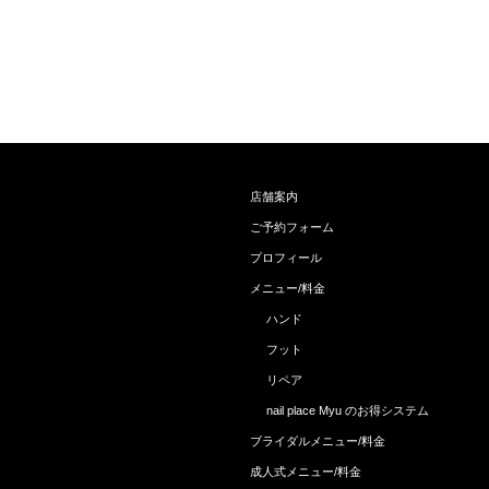
店舗案内
ご予約フォーム
プロフィール
メニュー/料金
ハンド
フット
リペア
nail place Myu のお得システム
ブライダルメニュー/料金
成人式メニュー/料金