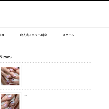
料金
成人式メニュー/料金
スクール
News
…
…