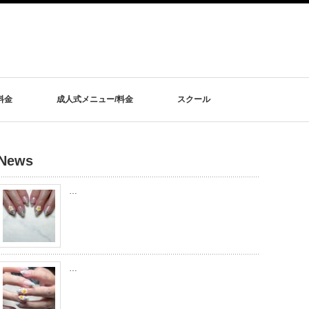
料金
成人式メニュー/料金
スクール
News
…
…