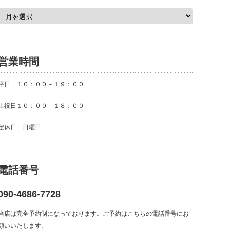
ア
ー
カ
イ
ブ
営業時間
平日 １０：００－１９：００
土祝日１０：００－１８：００
定休日 日曜日
電話番号
090-4686-7728
当店は完全予約制になっております。ご予約はこちらの電話番号にお
願いいたします。