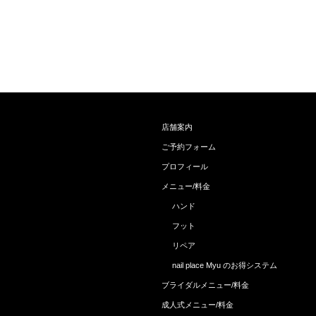
店舗案内
ご予約フォーム
プロフィール
メニュー/料金
ハンド
フット
リペア
nail place Myu のお得システム
ブライダルメニュー/料金
成人式メニュー/料金