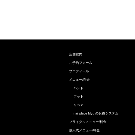
店舗案内
ご予約フォーム
プロフィール
メニュー/料金
ハンド
フット
リペア
nail place Myu のお得システム
ブライダルメニュー/料金
成人式メニュー/料金