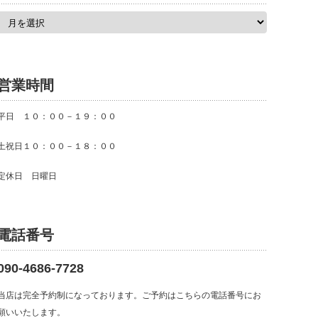
ア
ー
カ
イ
ブ
営業時間
平日 １０：００－１９：００
土祝日１０：００－１８：００
定休日 日曜日
電話番号
090-4686-7728
当店は完全予約制になっております。ご予約はこちらの電話番号にお
願いいたします。