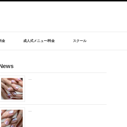
料金
成人式メニュー/料金
スクール
News
…
…