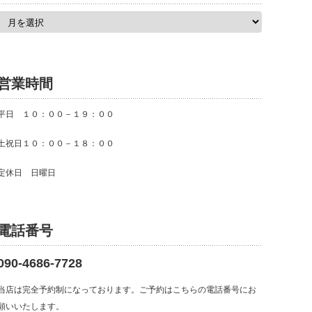
ア
ー
カ
イ
ブ
営業時間
平日 １０：００－１９：００
土祝日１０：００－１８：００
定休日 日曜日
電話番号
090-4686-7728
当店は完全予約制になっております。ご予約はこちらの電話番号にお
願いいたします。