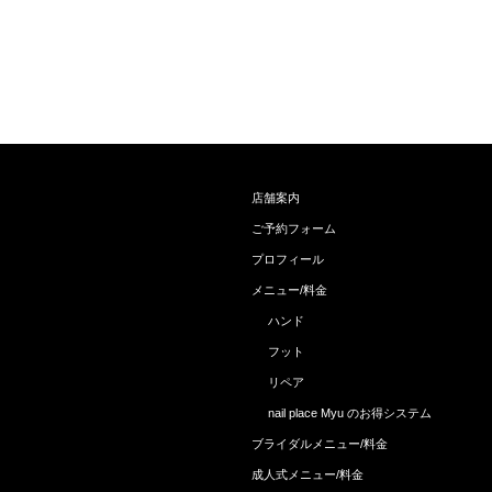
店舗案内
ご予約フォーム
プロフィール
メニュー/料金
ハンド
フット
リペア
nail place Myu のお得システム
ブライダルメニュー/料金
成人式メニュー/料金