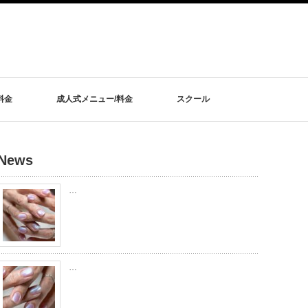
料金
成人式メニュー/料金
スクール
News
…
…