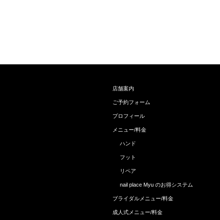
店舗案内
ご予約フォーム
プロフィール
メニュー/料金
ハンド
フット
リペア
nail place Myu のお得システム
ブライダルメニュー/料金
成人式メニュー/料金