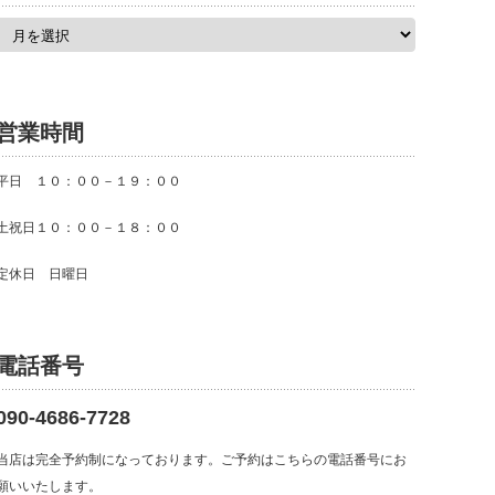
ア
ー
カ
イ
ブ
営業時間
平日 １０：００－１９：００
土祝日１０：００－１８：００
定休日 日曜日
電話番号
090-4686-7728
当店は完全予約制になっております。ご予約はこちらの電話番号にお
願いいたします。