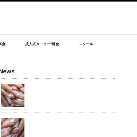
料金
成人式メニュー/料金
スクール
News
…
…