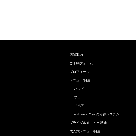
店舗案内
ご予約フォーム
プロフィール
メニュー/料金
ハンド
フット
リペア
nail place Myu のお得システム
ブライダルメニュー/料金
成人式メニュー/料金