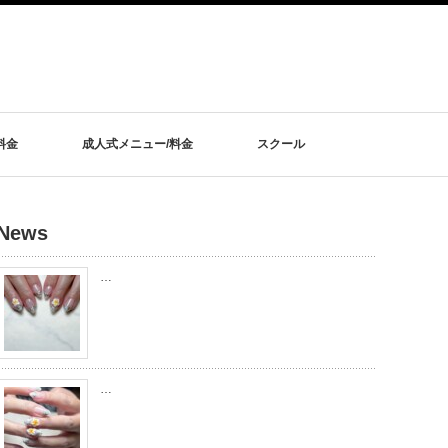
料金
成人式メニュー/料金
スクール
News
…
…