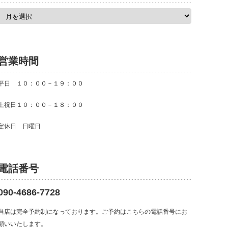
ア
ー
カ
イ
ブ
営業時間
平日 １０：００－１９：００
土祝日１０：００－１８：００
定休日 日曜日
電話番号
090-4686-7728
当店は完全予約制になっております。ご予約はこちらの電話番号にお
願いいたします。