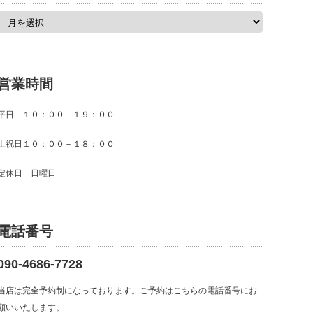
ア
ー
カ
イ
ブ
営業時間
平日 １０：００－１９：００
土祝日１０：００－１８：００
定休日 日曜日
電話番号
090-4686-7728
当店は完全予約制になっております。ご予約はこちらの電話番号にお
願いいたします。