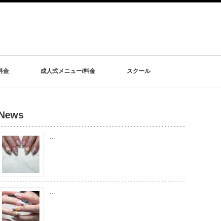
料金
成人式メニュー/料金
スクール
News
…
…