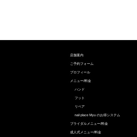
店舗案内
ご予約フォーム
プロフィール
メニュー/料金
ハンド
フット
リペア
nail place Myu のお得システム
ブライダルメニュー/料金
成人式メニュー/料金