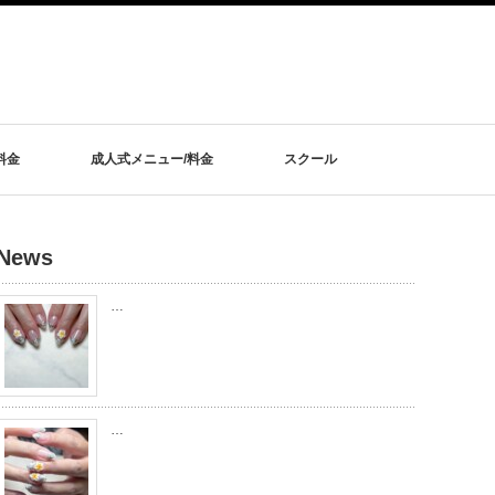
料金
成人式メニュー/料金
スクール
News
…
…