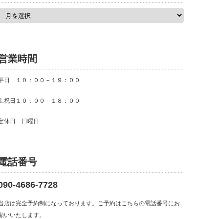
ア
ー
カ
イ
ブ
営業時間
平日 １０：００－１９：００
土祝日１０：００－１８：００
定休日 日曜日
電話番号
090-4686-7728
当店は完全予約制になっております。ご予約はこちらの電話番号にお
願いいたします。