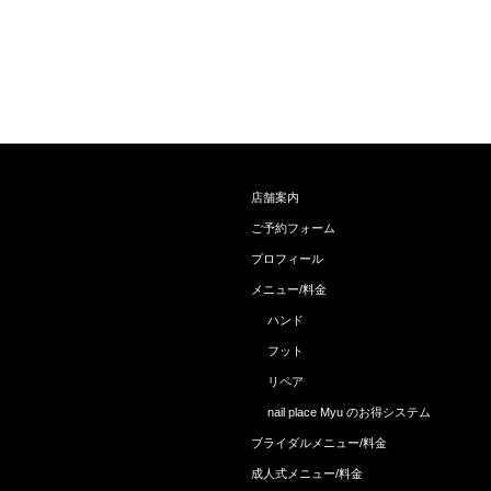
店舗案内
ご予約フォーム
プロフィール
メニュー/料金
ハンド
フット
リペア
nail place Myu のお得システム
ブライダルメニュー/料金
成人式メニュー/料金