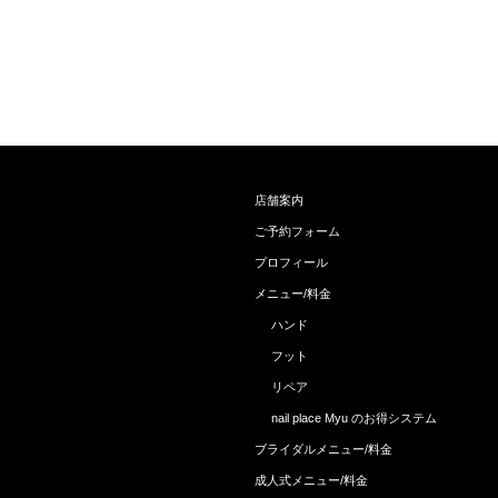
店舗案内
ご予約フォーム
プロフィール
メニュー/料金
ハンド
フット
リペア
nail place Myu のお得システム
ブライダルメニュー/料金
成人式メニュー/料金