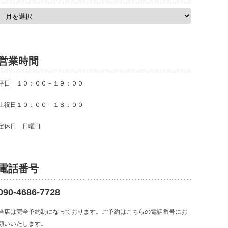
ア
ー
カ
イ
ブ
営業時間
平日 １０：００－１９：００
土祝日１０：００－１８：００
定休日 日曜日
電話番号
090-4686-7728
当店は完全予約制になっております。ご予約はこちらの電話番号にお
願いいたします。