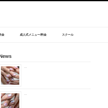
料金
成人式メニュー/料金
スクール
News
…
…