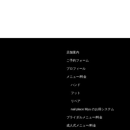
店舗案内
ご予約フォーム
プロフィール
メニュー/料金
ハンド
フット
リペア
nail place Myu のお得システム
ブライダルメニュー/料金
成人式メニュー/料金