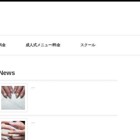
料金
成人式メニュー/料金
スクール
News
…
…