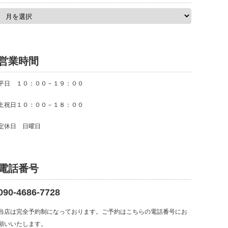
ア
ー
カ
イ
ブ
営業時間
平日 １０：００－１９：００
土祝日１０：００－１８：００
定休日 日曜日
電話番号
090-4686-7728
当店は完全予約制になっております。ご予約はこちらの電話番号にお
願いいたします。