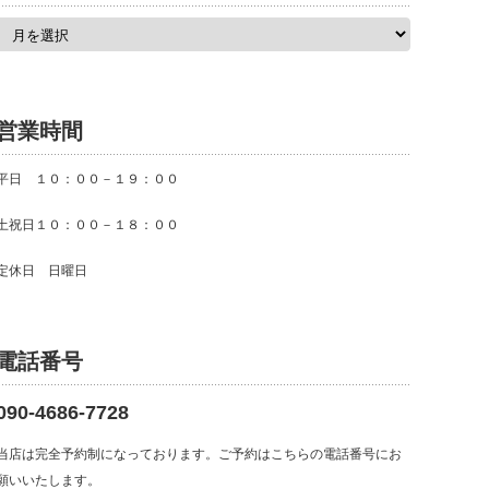
ア
ー
カ
イ
ブ
営業時間
平日 １０：００－１９：００
土祝日１０：００－１８：００
定休日 日曜日
電話番号
090-4686-7728
当店は完全予約制になっております。ご予約はこちらの電話番号にお
願いいたします。