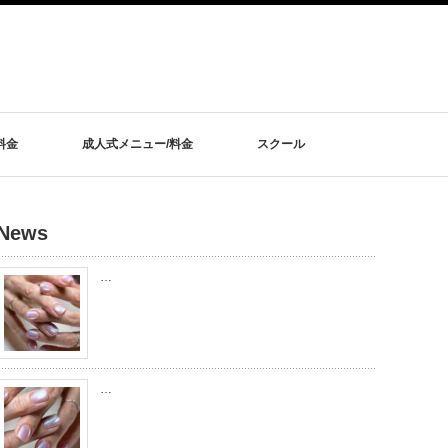
料金
成人式メニュー/料金
スクール
News
…
…