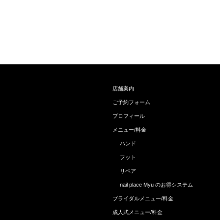
店舗案内
ご予約フォーム
プロフィール
メニュー/料金
ハンド
フット
リペア
nail place Myu のお得システム
ブライダルメニュー/料金
成人式メニュー/料金