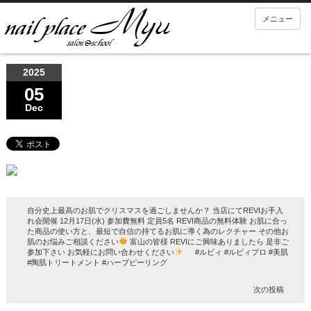
メニュー
2025
05
Dec
自分史上最高のお肌でクリスマスを過ごしませんか？ 当店にてREVIお手入
れ会開催 12月17日(水) 参加費無料 定員5名 REVI商品の無料体験 お肌に合っ
た商品の使い方と、最短で自信の持てるお肌に導く為のレクチャー その他お
肌のお悩みご相談ください
富山の皆様 REVIにご興味ありましたら 是非ご
参加下さい お気軽にお問い合わせください
#ルビィ #ルビィプロ #美肌
#陶肌トリートメント #ハーブピーリング
次の投稿