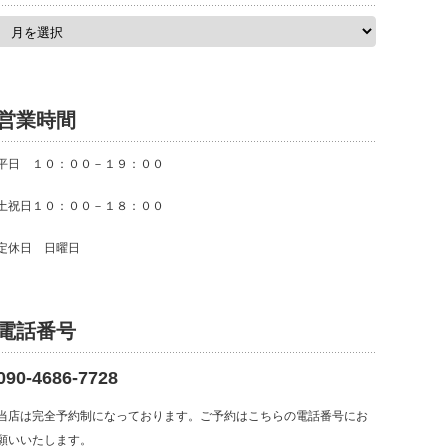
ア
ー
カ
イ
ブ
営業時間
平日 １０：００－１９：００
土祝日１０：００－１８：００
定休日 日曜日
電話番号
090-4686-7728
当店は完全予約制になっております。ご予約はこちらの電話番号にお
願いいたします。