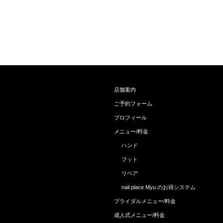
店舗案内
ご予約フォーム
プロフィール
メニュー/料金
ハンド
フット
リペア
nail place Myu のお得システム
ブライダルメニュー/料金
成人式メニュー/料金