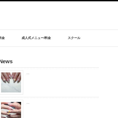
料金
成人式メニュー/料金
スクール
News
…
…