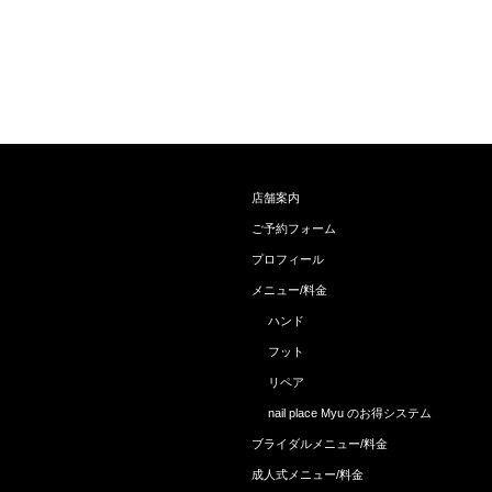
店舗案内
ご予約フォーム
プロフィール
メニュー/料金
ハンド
フット
リペア
nail place Myu のお得システム
ブライダルメニュー/料金
成人式メニュー/料金