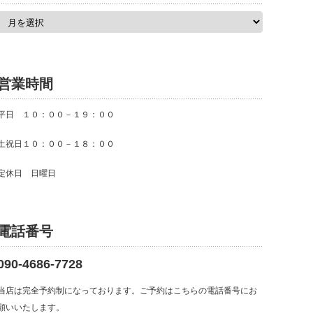
ア
ー
カ
イ
ブ
営業時間
平日 １０：００－１９：００
土祝日１０：００－１８：００
定休日 日曜日
電話番号
090-4686-7728
当店は完全予約制になっております。ご予約はこちらの電話番号にお
願いいたします。