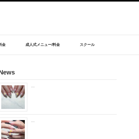
料金
成人式メニュー/料金
スクール
News
…
…