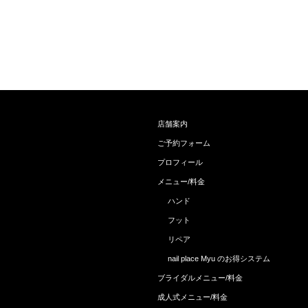
店舗案内
ご予約フォーム
プロフィール
メニュー/料金
ハンド
フット
リペア
nail place Myu のお得システム
ブライダルメニュー/料金
成人式メニュー/料金